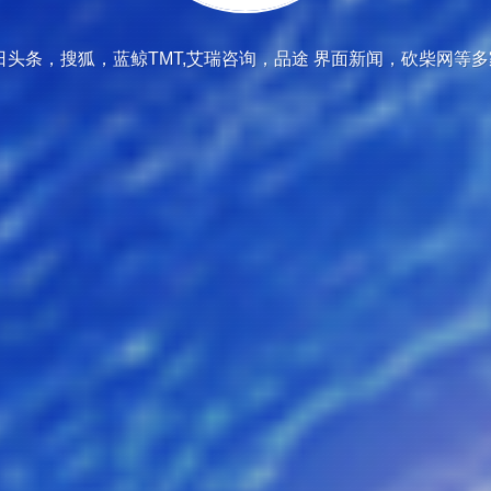
日头条，搜狐，蓝鲸TMT,艾瑞咨询，品途 界面新闻，砍柴网等